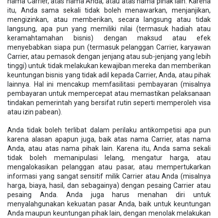
nama Carrier, atas nama Anda, atau atas nama pihak lain. Karena
itu, Anda sama sekali tidak boleh menawarkan, menjanjikan,
mengizinkan, atau memberikan, secara langsung atau tidak
langsung, apa pun yang memiliki nilai (termasuk hadiah atau
keramahtamahan bisnis) dengan maksud atau efek
menyebabkan siapa pun (termasuk pelanggan Carrier, karyawan
Carrier, atau pemasok dengan jenjang atau sub-jenjang yang lebih
tinggi) untuk tidak melakukan kewajiban mereka dan memberikan
keuntungan bisnis yang tidak adil kepada Carrier, Anda, atau pihak
lainnya. Hal ini mencakup memfasilitasi pembayaran (misalnya
pembayaran untuk mempercepat atau memastikan pelaksanaan
tindakan pemerintah yang bersifat rutin seperti memperoleh visa
atau izin pabean).
Anda tidak boleh terlibat dalam perilaku antikompetisi apa pun
karena alasan apapun juga, baik atas nama Carrier, atas nama
Anda, atau atas nama pihak lain. Karena itu, Anda sama sekali
tidak boleh memanipulasi lelang, mengatur harga, atau
mengalokasikan pelanggan atau pasar, atau mempertukarkan
informasi yang sangat sensitif milik Carrier atau Anda (misalnya
harga, biaya, hasil, dan sebagainya) dengan pesaing Carrier atau
pesaing Anda. Anda juga harus menahan diri untuk
menyalahgunakan kekuatan pasar Anda, baik untuk keuntungan
Anda maupun keuntungan pihak lain, dengan menolak melakukan